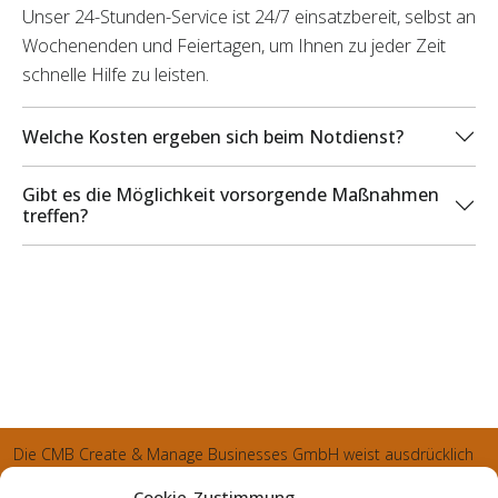
Unser 24-Stunden-Service ist 24/7 einsatzbereit, selbst an
Wochenenden und Feiertagen, um Ihnen zu jeder Zeit
schnelle Hilfe zu leisten.
Welche Kosten ergeben sich beim Notdienst?
Gibt es die Möglichkeit vorsorgende Maßnahmen
treffen?
Die CMB Create & Manage Businesses GmbH weist ausdrücklich
darauf hin, dass wir ledglich als Inhaber der Webseite agiereren
Cookie-Zustimmung