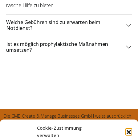
rasche Hilfe zu bieten.
Welche Gebühren sind zu erwarten beim
Notdienst?
Ist es möglich prophylaktische Maßnahmen
umsetzen?
Die CMB Create & Manage Businesses GmbH weist ausdrücklich
darauf hin, dass wir ledglich als Inhaber der Webseite agiereren
Cookie-Zustimmung
und sämtliche generierte Aufträge an die SecuPart GmbH
verwalten