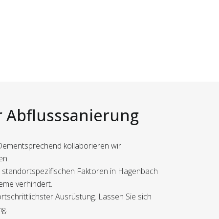
er Abflusssanierung
 Dementsprechend kollaborieren wir
en.
r standortspezifischen Faktoren in Hagenbach
leme verhindert.
tschrittlichster Ausrüstung. Lassen Sie sich
ng.