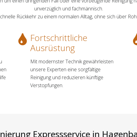
sich um einen dringenden Fall oder eine vorbeugende Reinigung 
unverzüglich und fachmännisch.
 schnelle Rückkehr zu einem normalen Alltag, ohne sich über Ro
Fortschrittliche
Ausrüstung
zu
Mit modernster Technik gewährleisten
chen
unsere Experten eine sorgfältige
lfe
Reinigung und reduzieren künftige
Verstopfungen.
nierung Expressservice in Hagenba