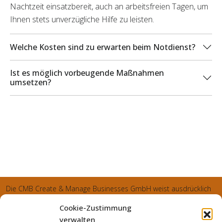
Nachtzeit einsatzbereit, auch an arbeitsfreien Tagen, um
Ihnen stets unverzügliche Hilfe zu leisten.
Welche Kosten sind zu erwarten beim Notdienst?
Ist es möglich vorbeugende Maßnahmen
umsetzen?
Die CMB Create & Manage Businesses GmbH weist ausdrücklich
darauf hin, dass wir ledglich als Inhaber der Webseite agiereren
Cookie-Zustimmung
und sämtliche generierte Aufträge an die SecuPart GmbH
verwalten