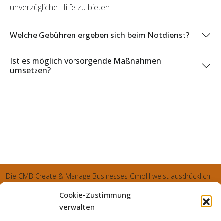
unverzügliche Hilfe zu bieten.
Welche Gebühren ergeben sich beim Notdienst?
Ist es möglich vorsorgende Maßnahmen
umsetzen?
Die CMB Create & Manage Businesses GmbH weist ausdrücklich
darauf hin, dass wir ledglich als Inhaber der Webseite agiereren
Cookie-Zustimmung
und sämtliche generierte Aufträge an die SecuPart GmbH
verwalten
vermittelt und von dieser bearbeitet werden. Die SecuPart GmbH