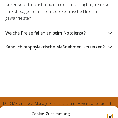
Unser Soforthilfe ist rund um die Uhr verfügbar, inklusive
an Ruhetagen, um Ihnen jederzeit rasche Hilfe zu
gewährleisten.
Welche Preise fallen an beim Notdienst?
Kann ich prophylaktische Maßnahmen umsetzen?
Die CMB Create & Manage Businesses GmbH weist ausdrücklich
darauf hin, dass wir ledglich als Inhaber der Webseite agiereren
Cookie-Zustimmung
und sämtliche generierte Aufträge an die SecuPart GmbH