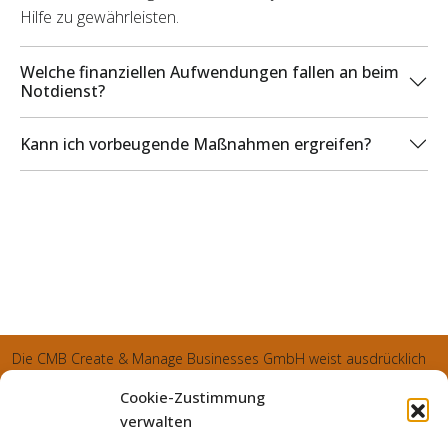
Hilfe zu gewährleisten.
Welche finanziellen Aufwendungen fallen an beim
Notdienst?
Kann ich vorbeugende Maßnahmen ergreifen?
Die CMB Create & Manage Businesses GmbH weist ausdrücklich
darauf hin, dass wir ledglich als Inhaber der Webseite agiereren
Cookie-Zustimmung
und sämtliche generierte Aufträge an die SecuPart GmbH
verwalten
vermittelt und von dieser bearbeitet werden. Die SecuPart GmbH