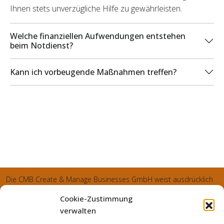
Ihnen stets unverzügliche Hilfe zu gewährleisten.
Welche finanziellen Aufwendungen entstehen
beim Notdienst?
Kann ich vorbeugende Maßnahmen treffen?
Die CMB Create & Manage Businesses GmbH weist ausdrücklich
darauf hin, dass wir ledglich als Inhaber der Webseite agiereren
Cookie-Zustimmung
und sämtliche generierte Aufträge an die SecuPart GmbH
verwalten
vermittelt und von dieser bearbeitet werden. Die SecuPart GmbH