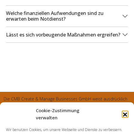
Welche finanziellen Aufwendungen sind zu
erwarten beim Notdienst?
Lässt es sich vorbeugende Maßnahmen ergreifen?
Die CMB Create & Manage Businesses GmbH weist ausdrücklich
darauf hin, dass wir ledglich als Inhaber der Webseite agiereren
Cookie-Zustimmung
und sämtliche generierte Aufträge an die SecuPart GmbH
verwalten
vermittelt und von dieser bearbeitet werden. Die SecuPart GmbH
Wir benutzen Cookies, um unsere Webseite und Dienste zu verbessern.
weist nachdrücklich darauf hin, dass wir in manchen Ortschaften