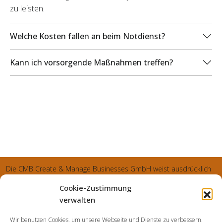
zu leisten.
Welche Kosten fallen an beim Notdienst?
Kann ich vorsorgende Maßnahmen treffen?
Die CMB Create & Manage Businesses GmbH weist ausdrücklich
darauf hin, dass wir ledglich als Inhaber der Webseite agiereren
Cookie-Zustimmung
und sämtliche generierte Aufträge an die SecuPart GmbH
verwalten
vermittelt und von dieser bearbeitet werden. Die SecuPart GmbH
Wir benutzen Cookies, um unsere Webseite und Dienste zu verbessern.
weist nachdrücklich darauf hin, dass wir in manchen Ortschaften