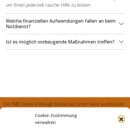
um Ihnen jederzeit rasche Hilfe zu leisten.
Welche finanziellen Aufwendungen fallen an beim
Notdienst?
Ist es möglich vorbeugende Maßnahmen treffen?
Die CMB Create & Manage Businesses GmbH weist ausdrücklich
darauf hin, dass wir ledglich als Inhaber der Webseite agiereren
Cookie-Zustimmung
und sämtliche generierte Aufträge an die SecuPart GmbH
verwalten
vermittelt und von dieser bearbeitet werden. Die SecuPart GmbH