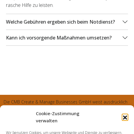
rasche Hilfe zu leisten.
Welche Gebühren ergeben sich beim Notdienst?
Kann ich vorsorgende Maßnahmen umsetzen?
Die CMB Create & Manage Businesses GmbH weist ausdrücklich
darauf hin, dass wir ledglich als Inhaber der Webseite agiereren
Cookie-Zustimmung
und sämtliche generierte Aufträge an die SecuPart GmbH
verwalten
vermittelt und von dieser bearbeitet werden. Die SecuPart GmbH
Wir benutzen Cookies, um unsere Webseite und Dienste zu verbessern.
weist nachdrücklich darauf hin, dass wir in manchen Ortschaften