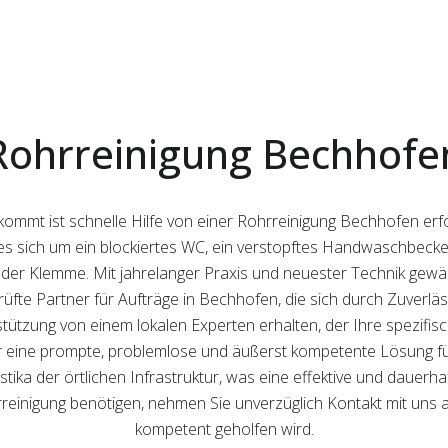
Rohrreinigung Bechhofe
kommt ist schnelle Hilfe von einer Rohrreinigung Bechhofen erf
Ob es sich um ein blockiertes WC, ein verstopftes Handwaschbec
 der Klemme. Mit jahrelanger Praxis und neuester Technik gewähr
eprüfte Partner für Aufträge in Bechhofen, die sich durch Zuver
rstützung von einem lokalen Experten erhalten, der Ihre spezifi
ir eine prompte, problemlose und äußerst kompetente Lösung fü
tika der örtlichen Infrastruktur, was eine effektive und dauerh
inigung benötigen, nehmen Sie unverzüglich Kontakt mit uns au
kompetent geholfen wird.