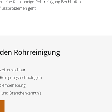
hnen eine fachkundige Rohrreinigung Bechhofen
bflussproblemen geht.
i den Rohrreinigung
eit erreichbar
Reinigungstechnologien
roblembehebung
e und Branchenkenntnis
n