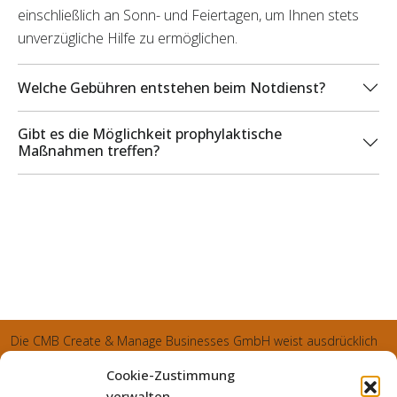
einschließlich an Sonn- und Feiertagen, um Ihnen stets
unverzügliche Hilfe zu ermöglichen.
Welche Gebühren entstehen beim Notdienst?
Gibt es die Möglichkeit prophylaktische
Maßnahmen treffen?
Die CMB Create & Manage Businesses GmbH weist ausdrücklich
darauf hin, dass wir ledglich als Inhaber der Webseite agiereren
Cookie-Zustimmung
und sämtliche generierte Aufträge an die SecuPart GmbH
verwalten