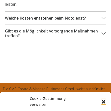
leisten.
Welche Kosten entstehen beim Notdienst?
Gibt es die Möglichkeit vorsorgende Maßnahmen
treffen?
Die CMB Create & Manage Businesses GmbH weist ausdrücklich
darauf hin, dass wir ledglich als Inhaber der Webseite agiereren
Cookie-Zustimmung
und sämtliche generierte Aufträge an die SecuPart GmbH
verwalten
vermittelt und von dieser bearbeitet werden. Die SecuPart GmbH