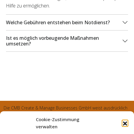
Hilfe zu ermöglichen.
Welche Gebühren entstehen beim Notdienst?
Ist es möglich vorbeugende Maßnahmen
umsetzen?
Die CMB Create & Manage Businesses GmbH weist ausdrücklich
darauf hin, dass wir ledglich als Inhaber der Webseite agiereren
Cookie-Zustimmung
und sämtliche generierte Aufträge an die SecuPart GmbH
verwalten
vermittelt und von dieser bearbeitet werden. Die SecuPart GmbH