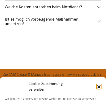
Welche Kosten entstehen beim Notdienst?
Ist es möglich vorbeugende Maßnahmen
umsetzen?
Die CMB Create & Manage Businesses GmbH weist ausdrücklich
darauf hin, dass wir ledglich als Inhaber der Webseite agiereren
Cookie-Zustimmung
und sämtliche generierte Aufträge an die SecuPart GmbH
verwalten
vermittelt und von dieser bearbeitet werden. Die SecuPart GmbH
Wir benutzen Cookies, um unsere Webseite und Dienste zu verbessern.
weist nachdrücklich darauf hin, dass wir in manchen Ortschaften
keine Zweigstelle haben, sondern die gewünschten Services als