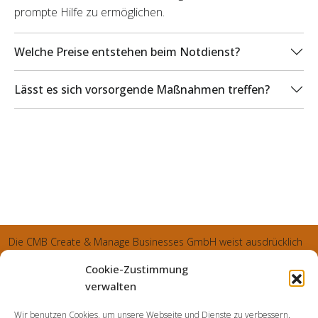
prompte Hilfe zu ermöglichen.
Welche Preise entstehen beim Notdienst?
Lässt es sich vorsorgende Maßnahmen treffen?
Die CMB Create & Manage Businesses GmbH weist ausdrücklich
darauf hin, dass wir ledglich als Inhaber der Webseite agiereren
Cookie-Zustimmung
und sämtliche generierte Aufträge an die SecuPart GmbH
verwalten
vermittelt und von dieser bearbeitet werden. Die SecuPart GmbH
Wir benutzen Cookies, um unsere Webseite und Dienste zu verbessern.
weist nachdrücklich darauf hin, dass wir in manchen Ortschaften