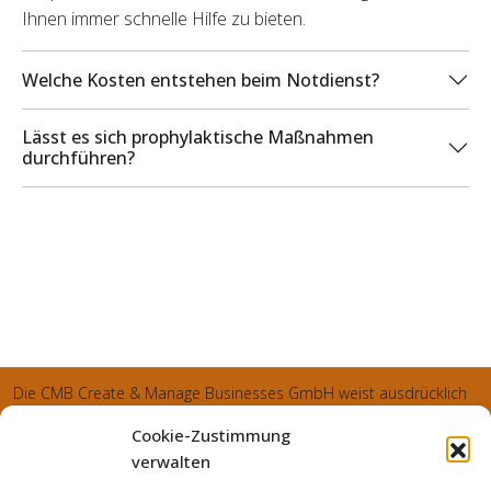
Ihnen immer schnelle Hilfe zu bieten.
Welche Kosten entstehen beim Notdienst?
Lässt es sich prophylaktische Maßnahmen
durchführen?
Die CMB Create & Manage Businesses GmbH weist ausdrücklich
darauf hin, dass wir ledglich als Inhaber der Webseite agiereren
Cookie-Zustimmung
und sämtliche generierte Aufträge an die SecuPart GmbH
verwalten
vermittelt und von dieser bearbeitet werden. Die SecuPart GmbH