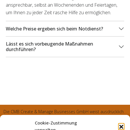
ansprechbar, selbst an Wochenenden und Feiertagen,
um Ihnen zu jeder Zeit rasche Hilfe zu ermöglichen.
Welche Preise ergeben sich beim Notdienst?
Lässt es sich vorbeugende Maßnahmen
durchführen?
Die CMB Create & Manage Businesses GmbH weist ausdrücklich
darauf hin, dass wir ledglich als Inhaber der Webseite agiereren
Cookie-Zustimmung
und sämtliche generierte Aufträge an die SecuPart GmbH
verwalten