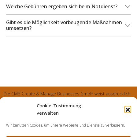
Welche Gebühren ergeben sich beim Notdienst?
Gibt es die Möglichkeit vorbeugende Maßnahmen
umsetzen?
Die CMB Create & Manage Businesses GmbH weist ausdrücklich
darauf hin, dass wir ledglich als Inhaber der Webseite agiereren
Cookie-Zustimmung
und sämtliche generierte Aufträge an die SecuPart GmbH
verwalten
vermittelt und von dieser bearbeitet werden. Die SecuPart GmbH
Wir benutzen Cookies, um unsere Webseite und Dienste zu verbessern.
weist nachdrücklich darauf hin, dass wir in manchen Ortschaften
keine Zweigstelle haben, sondern die gewünschten Services als